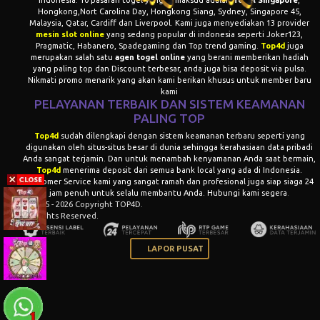
indonesia. 10 pasaran togel yang di maksud adalah
Togel Singapore
,
Hongkong,Nort Carolina Day, Hongkong Siang, Sydney, Singapore 45,
Malaysia, Qatar, Cardiff dan Liverpool. Kami juga menyediakan 13 provider
mesin slot online
yang sedang popular di indonesia seperti Joker123,
Pragmatic, Habanero, Spadegaming dan Top trend gaming.
Top4d
juga
merupakan salah satu
agen togel online
yang berani memberikan hadiah
yang paling top dan Discount terbesar, anda juga bisa deposit via pulsa.
Nikmati promo menarik yang akan kami berikan khusus untuk member baru
kami
PELAYANAN TERBAIK DAN SISTEM KEAMANAN
PALING
TOP
Top4d
sudah dilengkapi dengan sistem keamanan terbaru seperti yang
digunakan oleh situs-situs besar di dunia sehingga kerahasiaan data pribadi
Anda sangat terjamin. Dan untuk menambah kenyamanan Anda saat bermain,
Top4d
menerima deposit dari semua bank local yang ada di Indonesia.
Customer Service kami yang sangat ramah dan profesional juga siap siaga 24
jam penuh untuk selalu membantu Anda. Hubungi kami segera
.
© 2015 - 2026 Copyright TOP4D.
All Rights Reserved.
LAPOR PUSAT