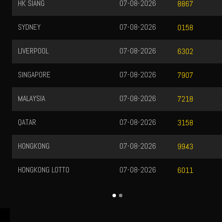
HK SIANG
07-08-2026
8867
SYDNEY
07-08-2026
0158
LIVERPOOL
07-08-2026
6302
SINGAPORE
07-08-2026
7907
MALAYSIA
07-08-2026
7218
QATAR
07-08-2026
3158
HONGKONG
07-08-2026
9943
HONGKONG LOTTO
07-08-2026
6011