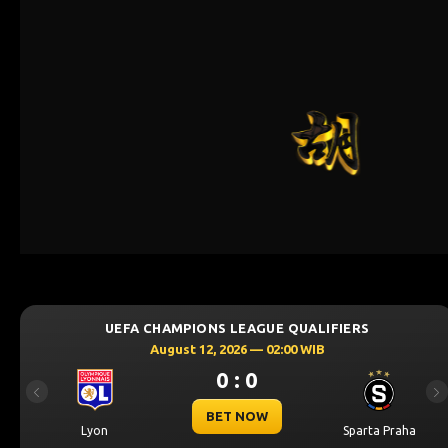
S LEAGUE QUALIFIERS
UEFA CHAMPIONS 
 2026 — 02:00 WIB
August 12, 2
0 : 0
0
Previous
Ne
ET NOW
BE
Sparta Praha
SK Sturm Graz