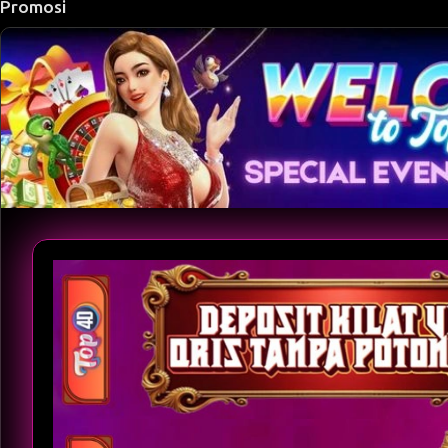
Promosi