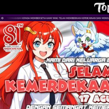
ADA MEMBER SETIA KAMI YANG TELAH MEMBERIKAN KEPERCAYAAN DAN MENDUKUNG KAMI. LINK SITUS : 
SELAMAT KEPADA
xi*****f Berhasil Withdraw Sebesar Rp 4.500.000