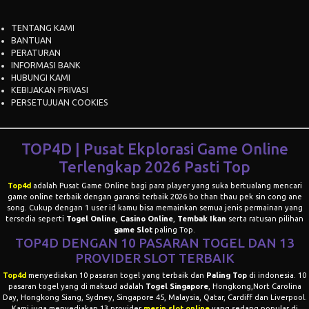
TENTANG KAMI
BANTUAN
PERATURAN
INFORMASI BANK
HUBUNGI KAMI
KEBIJAKAN PRIVASI
PERSETUJUAN COOKIES
TOP4D | Pusat Ekplorasi Game Online
Terlengkap 2026 Pasti Top
Top4d
adalah
Pusat Game Online
bagi para player yang suka bertualang mencari
game online terbaik dengan garansi terbaik 2026 bo than thau pek sin cong ane
song. Cukup dengan 1 user id kamu bisa memainkan semua jenis permainan yang
tersedia seperti
Togel Online
,
Casino Online
,
T
embak Ikan
serta ratusan pilihan
game Slot
paling Top.
TOP4D DENGAN 10 PASARAN TOGEL DAN 13
PROVIDER
SLOT TERBAIK
Top4d
menyediakan 10 pasaran togel yang terbaik dan
Paling Top
di indonesia. 10
pasaran togel yang di maksud adalah
Togel Singapore
, Hongkong,Nort Carolina
Day, Hongkong Siang, Sydney, Singapore 45, Malaysia, Qatar, Cardiff dan Liverpool.
Kami juga menyediakan 13 provider
mesin slot online
yang sedang popular di