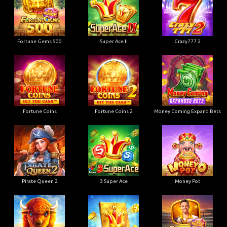
Fortune Gems 500
Super Ace II
Crazy777 2
Fortune Coins
Fortune Coins 2
Money Coming Expand Bets
Pirate Queen 2
3 Super Ace
Money Pot