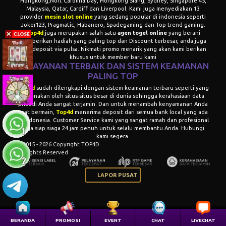
Hongkong,Nort Carolina Day, Hongkong Siang, Sydney, Singapore 45,
Malaysia, Qatar, Cardiff dan Liverpool. Kami juga menyediakan 13
provider
mesin slot online
yang sedang popular di indonesia seperti
Joker123, Pragmatic, Habanero, Spadegaming dan Top trend gaming.
Top4d
juga merupakan salah satu
agen togel online
yang berani
memberikan hadiah yang paling top dan Discount terbesar, anda juga
bisa deposit via pulsa. Nikmati promo menarik yang akan kami berikan
khusus untuk member baru kami
PELAYANAN TERBAIK DAN SISTEM KEAMANAN
PALING
TOP
Top4d
sudah dilengkapi dengan sistem keamanan terbaru seperti yang
digunakan oleh situs-situs besar di dunia sehingga kerahasiaan data
pribadi Anda sangat terjamin. Dan untuk menambah kenyamanan Anda
saat bermain,
Top4d
menerima deposit dari semua bank local yang ada
di Indonesia. Customer Service kami yang sangat ramah dan profesional
juga siap siaga 24 jam penuh untuk selalu membantu Anda. Hubungi
kami segera
.
© 2015 - 2026 Copyright TOP4D.
All Rights Reserved.
LAPOR PUSAT
BERANDA
PROMOSI
EVENT
CHAT
LIVECHAT