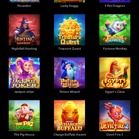
Poseidon
Lucky Doggy
3 Pot Dragons
Nightfall Hunting
Treasure Quest
Fortune Monkey
Jackpot Joker
Potion Wizard
Egypt's Glow
The Pig House
Charge Buffalo Ascent
Devil Fire 2