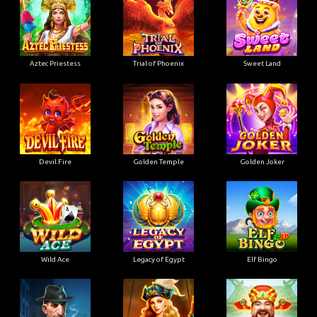
Aztec Priestess
Trial of Phoenix
Sweet Land
Devil Fire
Golden Temple
Golden Joker
Wild Ace
Legacy of Egypt
Elf Bingo