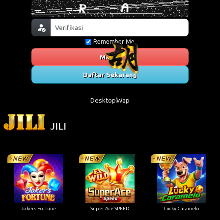
Remember Me
Masuk
Daftar Sekarang
Desktop
Wap
JILI
Jokers Fortune
Super Ace SPEED
Lucky Caramelo