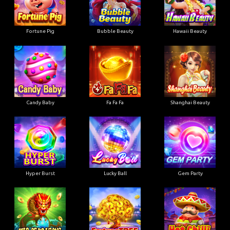
Fortune Pig
Bubble Beauty
Hawaii Beauty
Candy Baby
Fa Fa Fa
Shanghai Beauty
Hyper Burst
Lucky Ball
Gem Party