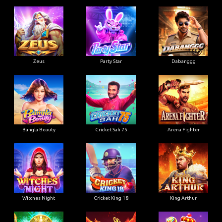
Zeus
Party Star
Dabanggg
Bangla Beauty
Cricket Sah 75
Arena Fighter
Witches Night
Cricket King 18
King Arthur