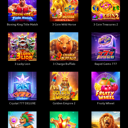
Boxing King Title Match
3 Coin Wild Horse
3 Coin Treasures 2
3 Lucky Lion
3 Charge Buffalo
Rapid Gems 777
Crystal 777 DELUXE
Golden Empire 2
Fruity Wheel