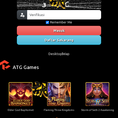
Remember Me
Masuk
Daftar Sekarang
Desktop
Wap
ATG Games
Elder God Baphomet
Flaming Three Kingdoms
Storm of Seth 2 Awakening