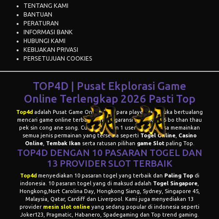
TENTANG KAMI
BANTUAN
PERATURAN
INFORMASI BANK
HUBUNGI KAMI
KEBIJAKAN PRIVASI
PERSETUJUAN COOKIES
TOP4D | Pusat Ekplorasi Game
Online Terlengkap 2026 Pasti Top
Top4d
adalah
Pusat Game Online
bagi para player yang suka bertualang
mencari game online terbaik dengan garansi terbaik 2026 bo than thau
pek sin cong ane song. Cukup dengan 1 user id kamu bisa memainkan
semua jenis permainan yang tersedia seperti
Togel Online
,
Casino
Online
,
T
embak Ikan
serta ratusan pilihan
game Slot
paling Top.
TOP4D DENGAN 10 PASARAN TOGEL DAN
13 PROVIDER
SLOT TERBAIK
Top4d
menyediakan 10 pasaran togel yang terbaik dan
Paling Top
di
indonesia. 10 pasaran togel yang di maksud adalah
Togel Singapore
,
Hongkong,Nort Carolina Day, Hongkong Siang, Sydney, Singapore 45,
Malaysia, Qatar, Cardiff dan Liverpool. Kami juga menyediakan 13
provider
mesin slot online
yang sedang popular di indonesia seperti
Joker123, Pragmatic, Habanero, Spadegaming dan Top trend gaming.